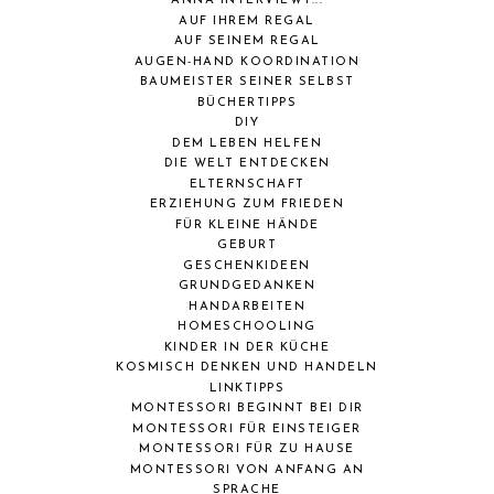
ANNA INTERVIEWT...
AUF IHREM REGAL
AUF SEINEM REGAL
AUGEN-HAND KOORDINATION
BAUMEISTER SEINER SELBST
BÜCHERTIPPS
DIY
DEM LEBEN HELFEN
DIE WELT ENTDECKEN
ELTERNSCHAFT
ERZIEHUNG ZUM FRIEDEN
FÜR KLEINE HÄNDE
GEBURT
GESCHENKIDEEN
GRUNDGEDANKEN
HANDARBEITEN
HOMESCHOOLING
KINDER IN DER KÜCHE
KOSMISCH DENKEN UND HANDELN
LINKTIPPS
MONTESSORI BEGINNT BEI DIR
MONTESSORI FÜR EINSTEIGER
MONTESSORI FÜR ZU HAUSE
MONTESSORI VON ANFANG AN
SPRACHE