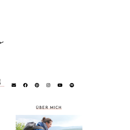
E
N
ÜBER MICH