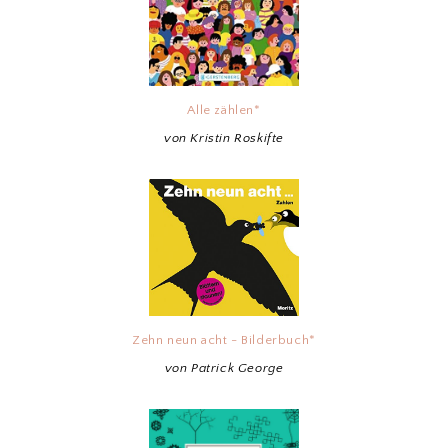
Alle zählen*
von Kristin Roskifte
Zehn neun acht - Bilderbuch*
von Patrick George