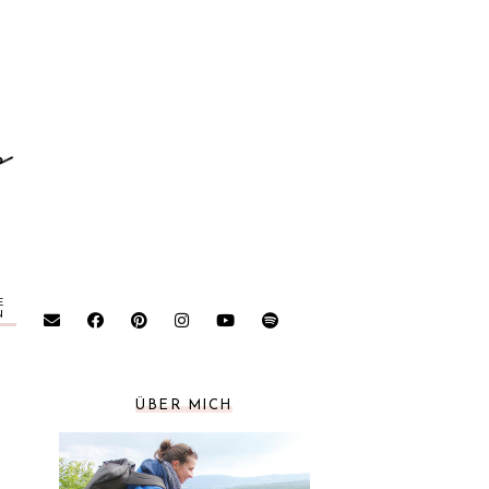
E
N
ÜBER MICH