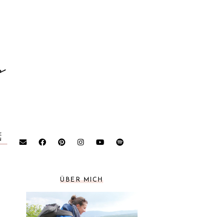
E
N
ÜBER MICH