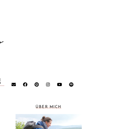
E
N
ÜBER MICH