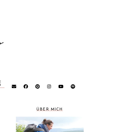
E
N
ÜBER MICH