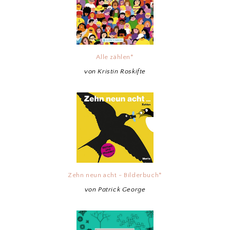
Alle zählen*
von Kristin Roskifte
Zehn neun acht - Bilderbuch*
von Patrick George