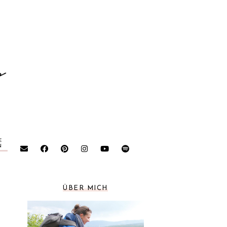
E
N
ÜBER MICH