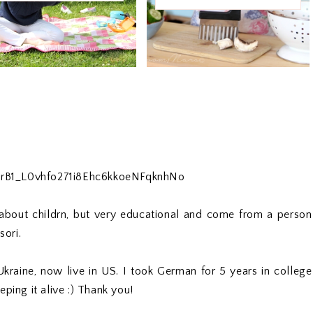
PL8rB1_L0vhfo271i8Ehc6kkoeNFqknhNo
ly about childrn, but very educational and come from a person
ori.
Ukraine, now live in US. I took German for 5 years in college
ping it alive :) Thank you!