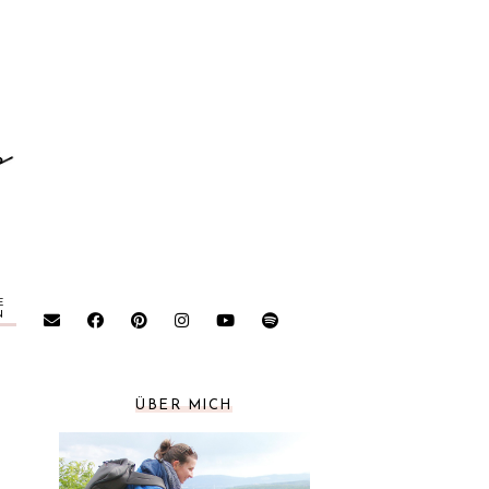
E
N
ÜBER MICH