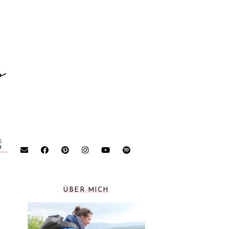
E
N
ÜBER MICH