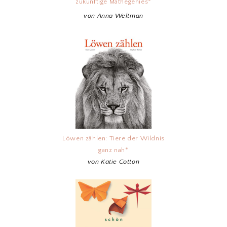
zukünftige Mathegenies*
von Anna Weltman
Löwen zählen: Tiere der Wildnis
ganz nah*
von Katie Cotton