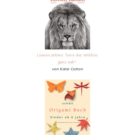
Löwen zählen: Tiere der Wildnis
ganz nah*
von Katie Cotton