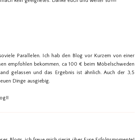
nfach kein geeignetes. Danke euch und weiter so!!!!
soviele Parallelen. Ich hab den Blog vor Kurzem von einer
emen empfohlen bekommen, ca 100 € beim Möbelschweden
and gelassen und das Ergebnis ist ähnlich. Auch der 3,5
 neuen Dinge ausgiebig.
og!!
eses Blogs, ich freue mich riesig über Eure Erfolgsmomente!