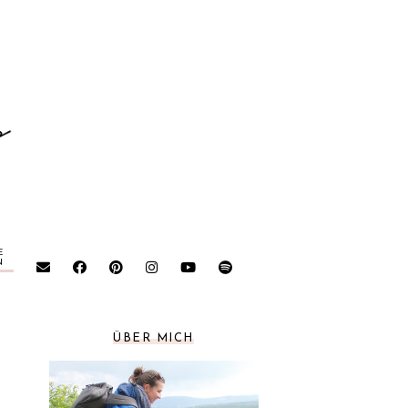
E
N
ÜBER MICH