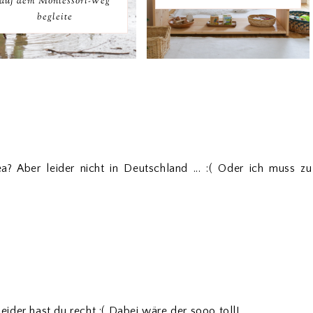
auf dem Montessori-Weg
begleite
? Aber leider nicht in Deutschland ... :( Oder ich muss zu
)
eider hast du recht :( Dabei wäre der sooo toll!