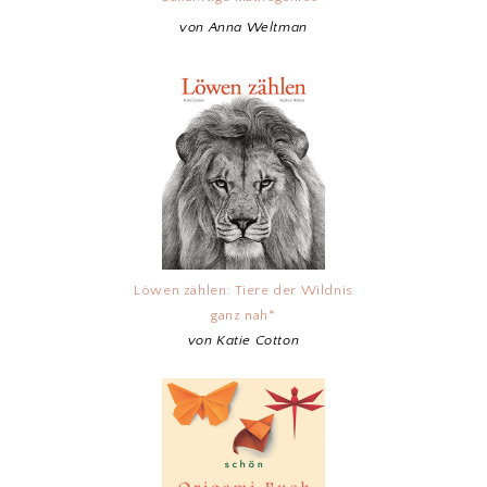
von Anna Weltman
Löwen zählen: Tiere der Wildnis
ganz nah*
von Katie Cotton