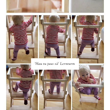
'Hau tu juus sä' Lernturm